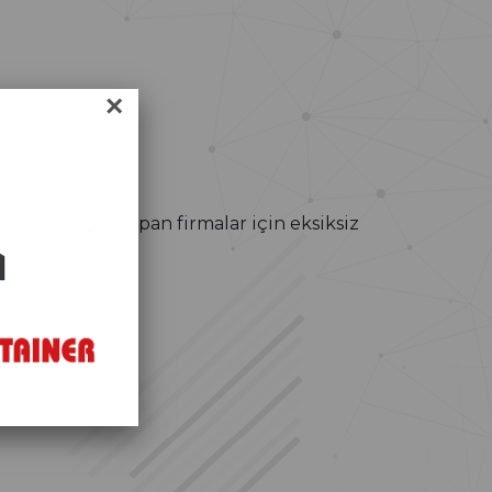
×
at ve ihracat yapan firmalar için eksiksiz