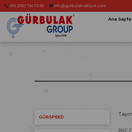
+90 (262) 754 73 92
info@gurbulaknakliyat.com
Ana Sayfa
Taşım
GÜRSPEED
BSC D