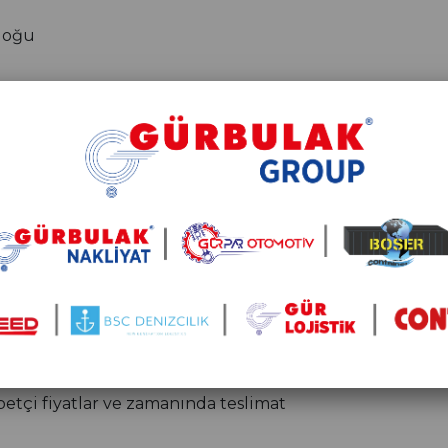
doğu
pa
ka Kıtası
el acente ağımız ve bölgesel çözüm ortaklarımızla, ithal
jistik destek zinciri sunmaktayız.
 BSC Denizcilik?
zca taşıma değil, tüm lojistik sürecin yönetimi
etçi fiyatlar ve zamanında teslimat