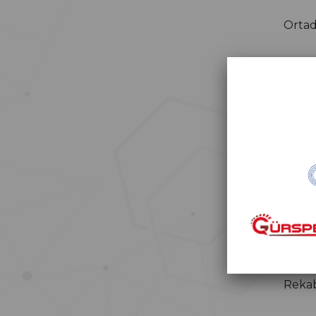
Orta
Avru
Ameri
Küres
bir lo
Neden
Yalnı
Rekab