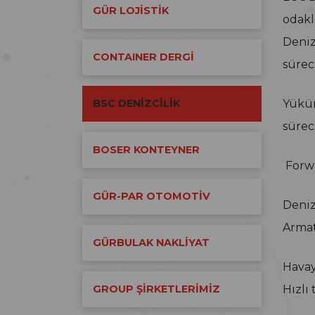
GÜR LOJİSTİK
odaklı
Deniz
CONTAINER DERGİ
sürec
BSC DENİZCİLİK
Yükün
sürec
BOSER KONTEYNER
Forwa
GÜR-PAR OTOMOTİV
Deniz
Armat
GÜRBULAK NAKLİYAT
Havay
GROUP ŞİRKETLERİMİZ
Hızlı