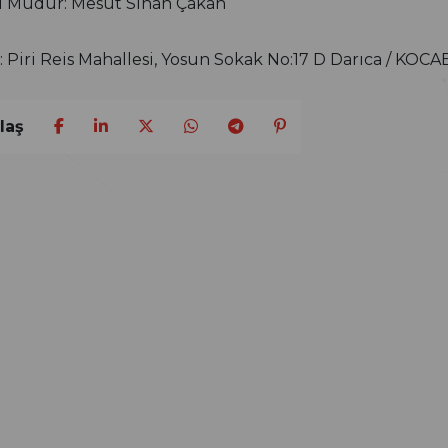
 Müdür: Mesut Sinan Çakan
: Piri Reis Mahallesi, Yosun Sokak No:17 D Darıca / KOCA
laş