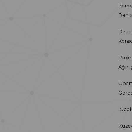
Kombi
Deniz
Depol
Konso
Proje
Ağır, 
Opera
Gerçe
Odak
Kuzey