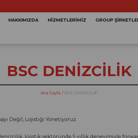
HAKKIMIZDA
HİZMETLERİMİZ
GROUP ŞİRKETLE
BSC DENİZCİLİK
Ana Sayfa
BSC DENİZCİLİK
ayı Değil, Lojistiği Yönetiyoruz
enizcilik, lojistik sektöründe 5 yıllık deneyimiyle for