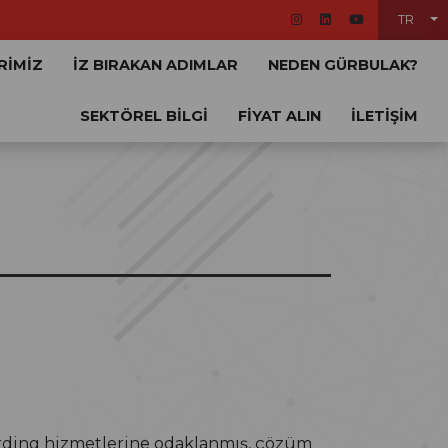
TR
RİMİZ
İZ BIRAKAN ADIMLAR
NEDEN GÜRBULAK?
SEKTÖREL BİLGİ
FİYAT ALIN
İLETİŞİM
warding hizmetlerine odaklanmış, çözüm