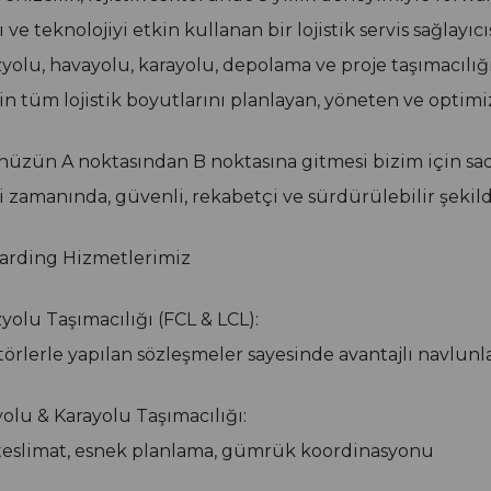
 ve teknolojiyi etkin kullanan bir lojistik servis sağlayıcıs
yolu, havayolu, karayolu, depolama ve proje taşımacılığı
in tüm lojistik boyutlarını planlayan, yöneten ve optimiz
üzün A noktasından B noktasına gitmesi bizim için sadec
i zamanında, güvenli, rekabetçi ve sürdürülebilir şekil
rding Hizmetlerimiz
yolu Taşımacılığı (FCL & LCL):
örlerle yapılan sözleşmeler sayesinde avantajlı navlunl
olu & Karayolu Taşımacılığı:
 teslimat, esnek planlama, gümrük koordinasyonu