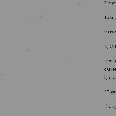
Deney
Tekno
Müşte
İş Or
İthala
güven
İşini
"Taşı
İletiş