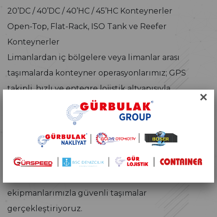
20’DC / 40’DC / 40’HC / 45’HC Konteynerler
Open-Top, Flat-Rack, ISO Tank ve Reefer
Konteynerler
Limanlardan iç bölgelere veya limanlar arası
taşımalarda konteyner operasyonlarımız; GPS
takipli, hızlı ve entegre lojistik altyapısıyla
×
desteklenmektedir.
▸ Tenteli Araçlar (Perdeli Tır ve Dorse)
Avrupa taşımalarında kullandığımız tenteli sistem
araçlarımız, komple ve parsiyel yüklemelere
uygundur. ADR’li taşımalarda da yetkin ekip ve
ekipmanlarımızla güvenli taşımalar
gerçekleştiriyoruz.