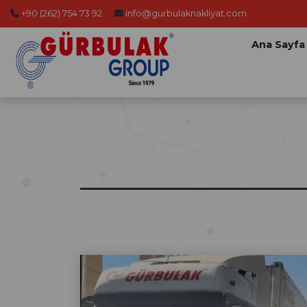
+90 (262) 754 73 92
info@gurbulaknakliyat.com
Ana Sayfa