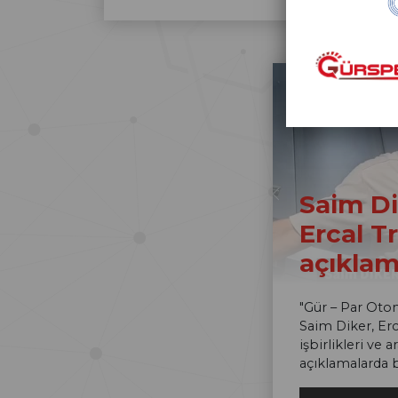
Saim Di
Ercal T
açıkla
"Gür – Par Oto
Saim Diker, Erc
işbirlikleri ve 
açıklamalarda 