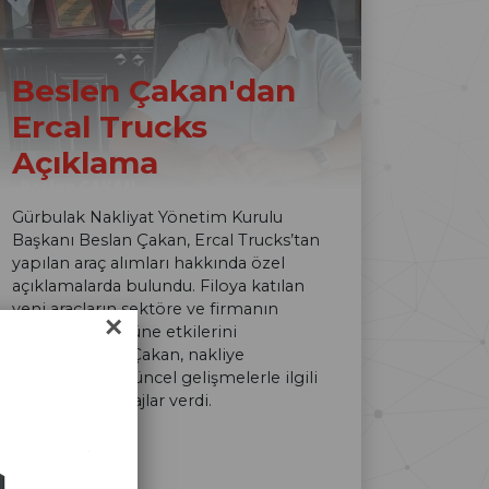
Beslen Çakan'dan
Ercal Trucks
Açıklama
Gürbulak Nakliyat Yönetim Kurulu
Başkanı Beslan Çakan, Ercal Trucks’tan
yapılan araç alımları hakkında özel
açıklamalarda bulundu. Filoya katılan
yeni araçların sektöre ve firmanın
×
operasyon gücüne etkilerini
değerlendiren Çakan, nakliye
sektöründeki güncel gelişmelerle ilgili
de önemli mesajlar verdi.
Devamı