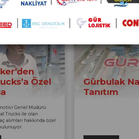
ker’den
rucks’a Özel
Gürbulak Na
ma
Tanıtım
motivi Genel Müdürü
al Trucks ile olan
araç alımları hakkında özel
bulunuyor.