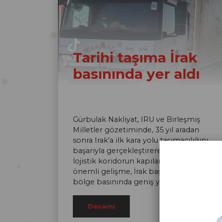
Tarihi taşıma İrak
basınında yer aldı
Gürbulak Nakliyat, IRU ve Birleşmiş
Milletler gözetiminde, 35 yıl aradan
sonra Irak’a ilk kara yolu taşımacılığını
başarıyla gerçekleştirerek tarihi bir
lojistik koridorun kapılarını açtı. Bu
önemli gelişme, İrak başta olmak üzere
bölge basınında geniş yer buldu.
Devamı