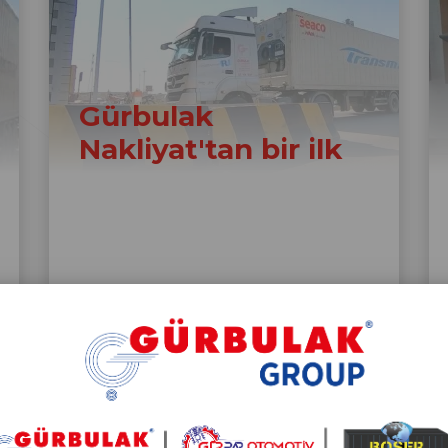
Gürbulak
Nakliyat'tan bir ilk
İRU nezdinde BM gözetiminde 35 yıldır
kara yolu taşımacılığı yapılmayan Irak’a
Gürbulak nakliyat şirketi olarak ilk
taşımayı gerçekleştirip koridoru açtık
Devamı