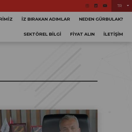
TR
RİMİZ
İZ BIRAKAN ADIMLAR
NEDEN GÜRBULAK?
SEKTÖREL BİLGİ
FİYAT ALIN
İLETİŞİM