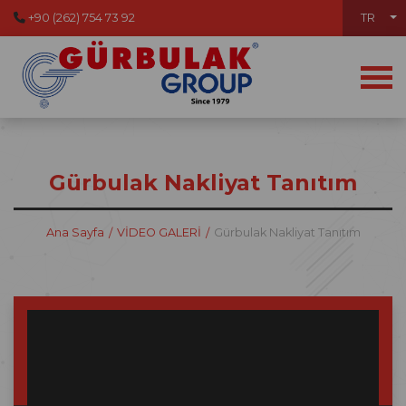
+90 (262) 754 73 92
TR
Gürbulak Nakliyat Tanıtım
Ana Sayfa
VİDEO GALERİ
Gürbulak Nakliyat Tanıtım