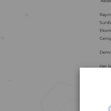
Nede
Rayın
Sürdü
Ekono
Geniş
Demir
Her İ
Demir
verim
Avrup
Avrup