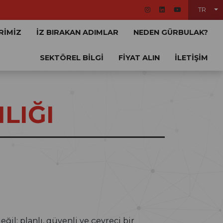
TR
RİMİZ
İZ BIRAKAN ADIMLAR
NEDEN GÜRBULAK?
SEKTÖREL BİLGİ
FİYAT ALIN
İLETİŞİM
LIĞI
il; planlı, güvenli ve çevreci bir