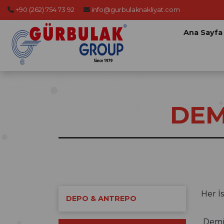
+90 (262) 754 73 92
info@gurbulaknakliyat.com
Ana Sayfa
DEM
Her İ
DEPO & ANTREPO
Demir