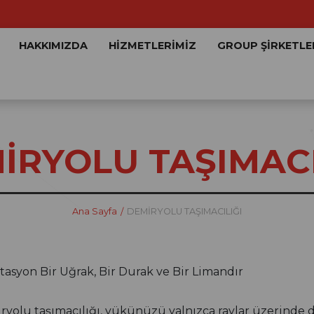
HAKKIMIZDA
HİZMETLERİMİZ
GROUP ŞİRKETLE
İRYOLU TAŞIMACI
Ana Sayfa
DEMİRYOLU TAŞIMACILIĞI
stasyon Bir Uğrak, Bir Durak ve Bir Limandır
yolu taşımacılığı, yükünüzü yalnızca raylar üzerinde değ