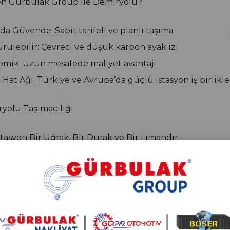
n Gürbulak Group ile Demiryolu?
da Güvende: Sabit tarifeli ve planlı taşıma
rülebilir: Çevreci ve düşük karbon ayak izi
mik: Uzun mesafede maliyet avantajı
 Hat Ağı: Türkiye ve Avrupa’da güçlü istasyon iş birlikle
yolu Taşımacılığı
stasyon Bir Uğrak, Bir Durak ve Bir Limandır
yolu, sadece raylar üzerinde ilerleyen bir sistem değil; l
lilikle buluştuğu bir düzendir. Gürbulak Group olarak 
a’ya uzanan intermodal hatlara kadar ray üzerinde gü
a’ya Intermodal Taşıma: Tırlarımız da Trene Biniyor