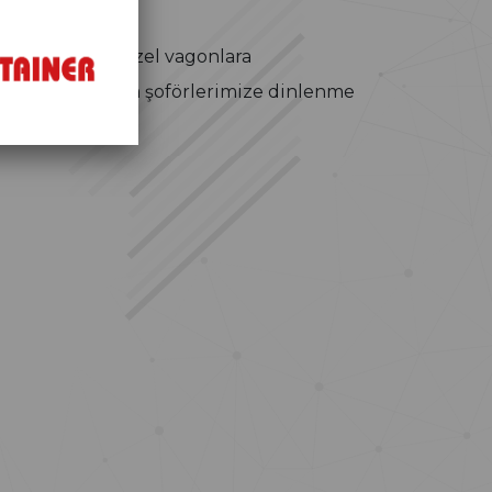
 dorselerimizi özel vagonlara
 Bu yöntem, hem şoförlerimize dinlenme
ruyor.