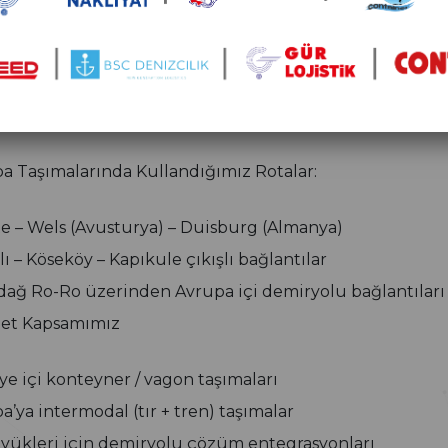
Avrupa hatlarımızda, tenteli tırlarımızı veya konteynerli
yerek ROLA taşımacılığı modeliyle sevkiyat yapıyoruz.
ı sağlıyor, hem de daha az karbon salınımıyla doğayı ko
a Taşımalarında Kullandığımız Rotalar:
te – Wels (Avusturya) – Duisburg (Almanya)
lı – Köseköy – Kapıkule çıkışlı bağlantılar
dağ Ro-Ro üzerinden Avrupa içi demiryolu bağlantıları
et Kapsamımız
ye içi konteyner / vagon taşımaları
a’ya intermodal (tır + tren) taşımalar
 yükleri için demiryolu çözüm entegrasyonları