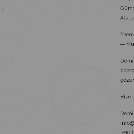
Gümrü
Atatü
“Demi
— Mus
Demir
bilin
çözüm
Bize 
Demir
info@
+90 (