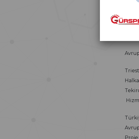
Bazı 
yükle
imkân
Avrup
Tries
Halka
Tekir
Hizm
Türki
Avrup
Proje