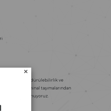
ri
×
ojistik aklın sürdürülebilirlik ve
Türkiye içi terminal taşımalarından
çlü çözümler sunuyoruz.