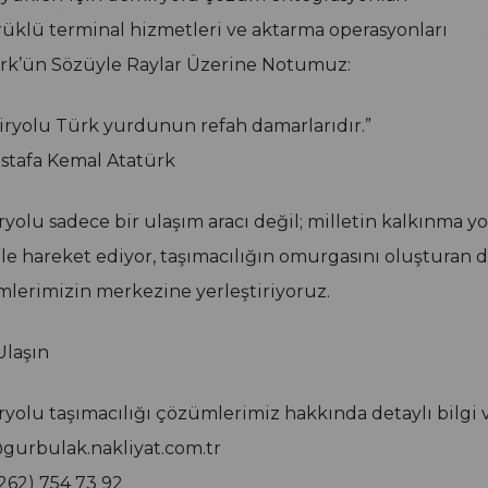
klü terminal hizmetleri ve aktarma operasyonları
rk’ün Sözüyle Raylar Üzerine Notumuz:
ryolu Türk yurdunun refah damarlarıdır.”
tafa Kemal Atatürk
yolu sadece bir ulaşım aracı değil; milletin kalkınma 
çle hareket ediyor, taşımacılığın omurgasını oluşturan de
lerimizin merkezine yerleştiriyoruz.
Ulaşın
yolu taşımacılığı çözümlerimiz hakkında detaylı bilgi ve
gurbulak.nakliyat.com.tr
262) 754 73 92