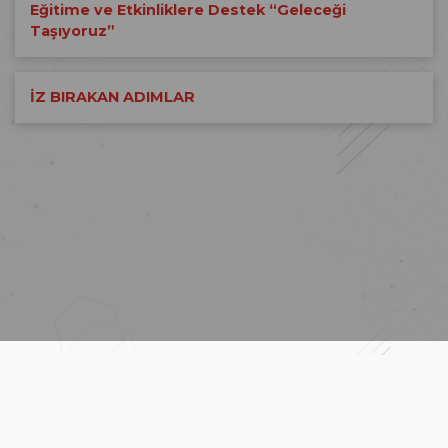
Eğitime ve Etkinliklere Destek “Geleceği
Taşıyoruz”
İZ BIRAKAN ADIMLAR