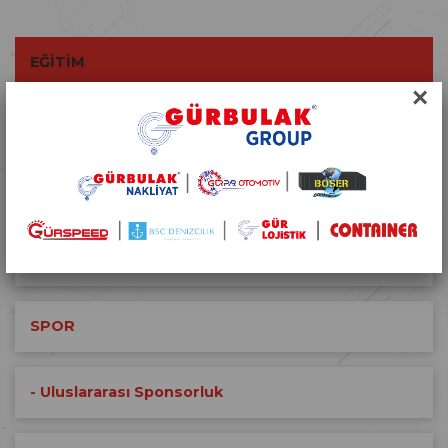
EĞİTİM
×
DEPREM
BİSİKLET
- 2018 Aliağa Etkinliği
SPOR
- Uluslararası Sponsorluk