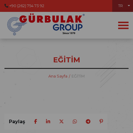
+90 (262) 754 73 92
TR
EĞİTİM
Ana Sayfa
EĞİTİM
.
Paylaş