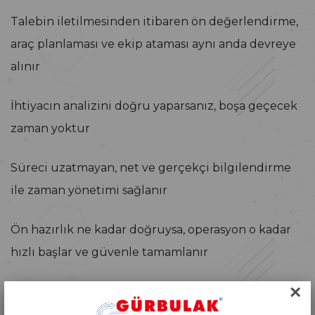
Talebin iletilmesinden itibaren ön değerlendirme,
araç planlaması ve ekip ataması aynı anda devreye
alınır
İhtiyacın analizini doğru yaparsanız, boşa geçecek
zaman yoktur
Süreci uzatmayan, net ve gerçekçi bilgilendirme
ile zaman yönetimi sağlanır
Ön hazırlık ne kadar doğruysa, operasyon o kadar
hızlı başlar ve güvenle tamamlanır
×
“Doğru kurgulanmış bir operasyonun hızı, tesadüf
değil sistemdir.”