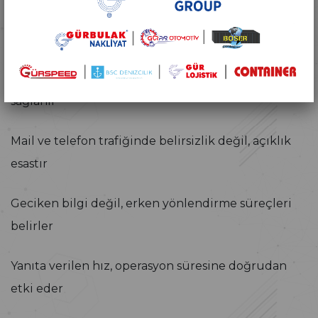
Bir Cevabın Ardındaki Etki
Her talebe olumlu/olumsuz net ve hızlı geri dönüş
sağlanır
Mail ve telefon trafiğinde belirsizlik değil, açıklık
esastır
Geciken bilgi değil, erken yönlendirme süreçleri
belirler
Yanıta verilen hız, operasyon süresine doğrudan
etki eder