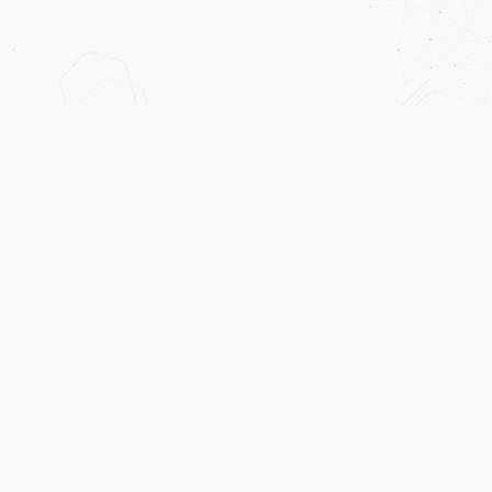
Ana Sayfa
Kurumsal
Bilgi Toplumu Hizmetleri
İletişim
Gürbulak Nakliyat