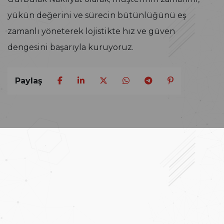
yükün değerini ve sürecin bütünlüğünü eş
zamanlı yöneterek lojistikte hız ve güven
dengesini başarıyla kuruyoruz.
Paylaş